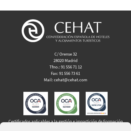
C/ Orense 32
28020 Madrid
Tfno.:
91 556 71 12
Fax:
91 556 73 61
Mail:
cehat@cehat.com
Certificados aplicables a la gestión e impartición de Formación
Profesional para el Empleo