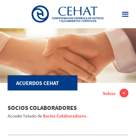
Saltar
al
contenido
principal
ACUERDOS CEHAT
Volver
SOCIOS COLABORADORES
Acceder listado de
Socios Colaboradores
.