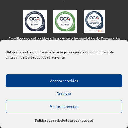
Certificados aplicables a la gestión e impartición de Formación
Profesional para el Empleo
Utilizamos cookies propias y de terceros para seguimiento anonimizado de
visitas y muestra de publicidad relevante
Aceptar cookies
|
Aviso Legal
|
Política de Privacidad
|
Política de Cookies
|
Denegar
Política de calidad, medio ambiente y seguridad de la
información
|
Contacte
|
Ver preferencias
® 2020 Confederación Española de Hoteles y Alojamientos
Turísticos | Web:
Crokis
Política de cookies
Política de privacidad