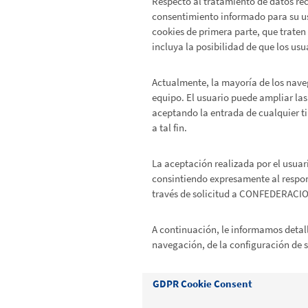
Respecto al tratamiento de datos rec
consentimiento informado para su uso
cookies de primera parte, que traten
incluya la posibilidad de que los usu
Actualmente, la mayoría de los naveg
equipo. El usuario puede ampliar las 
aceptando la entrada de cualquier ti
a tal fin.
La aceptación realizada por el usuar
consintiendo expresamente al respon
través de solicitud a CONFEDERA
A continuación, le informamos detall
navegación, de la configuración de s
GDPR Cookie Consent