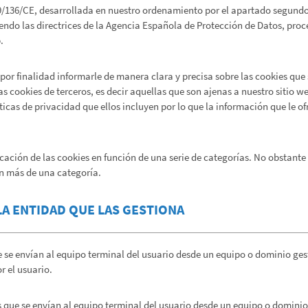
/136/CE, desarrollada en nuestro ordenamiento por el apartado segundo d
iendo las directrices de la Agencia Española de Protección de Datos, pr
.
 por finalidad informarle de manera clara y precisa sobre las cookies que 
las cookies de terceros, es decir aquellas que son ajenas a nuestro siti
ticas de privacidad que ellos incluyen por lo que la información que le o
ficación de las cookies en función de una serie de categorías. No obstant
n más de una categoría.
LA ENTIDAD QUE LAS GESTIONA
 se envían al equipo terminal del usuario desde un equipo o dominio gest
or el usuario.
 que se envían al equipo terminal del usuario desde un equipo o dominio 