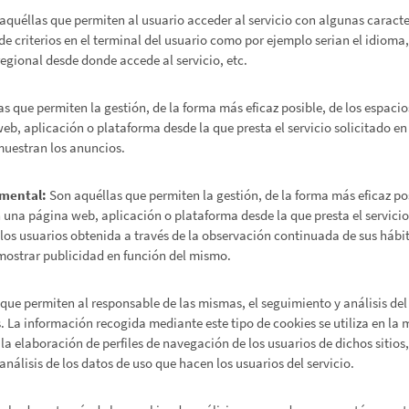
aquéllas que permiten al usuario acceder al servicio con algunas caracte
de criterios en el terminal del usuario como por ejemplo serian el idioma,
regional desde donde accede al servicio, etc.
s que permiten la gestión, de la forma más eficaz posible, de los espacios
eb, aplicación o plataforma desde la que presta el servicio solicitado en
 muestran los anuncios.
amental:
Son aquéllas que permiten la gestión, de la forma más eficaz pos
en una página web, aplicación o plataforma desde la que presta el servici
os usuarios obtenida a través de la observación continuada de sus hábi
a mostrar publicidad en función del mismo.
que permiten al responsable de las mismas, el seguimiento y análisis de
. La información recogida mediante este tipo de cookies se utiliza en la m
a elaboración de perfiles de navegación de los usuarios de dichos sitios,
análisis de los datos de uso que hacen los usuarios del servicio.