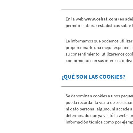
En la web
www.cehat.com
(en adel
permitir elaborar estadísticas sobre 
Le informamos que podemos utilizar co
proporcionarle una mejor experiencia
su consentimiento, utilizaremos coo
conformidad con sus intereses indivi
¿QUÉ SON LAS COOKIES?
Se denominan cookies a unos pequeño
pueda recordar la visita de ese usua
ni dato personal alguno, ni accede a
determinado que ya visitó la web con
información técnica como por ejemplo