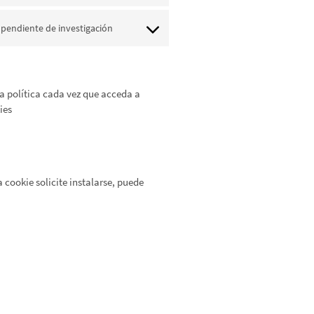
youtube
to
service
 pendiente de investigación
Consent
sharethis
to
service
varios
ta política cada vez que acceda a
ies
 cookie solicite instalarse, puede