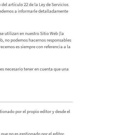
el artículo 22 de la Ley de Servicios
ocedemos a informarle detalladamente
se utilizan en nuestro Sitio Web (la
o web, no podemos hacernos responsables
frecemos es siempre con referencia a la
e es necesario tener en cuenta que una
ionado por el propio editor y desde el
que no es gestionado por el editor,