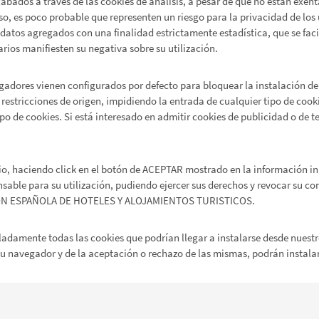
abados a través de las cookies de análisis, a pesar de que no están exent
, es poco probable que representen un riesgo para la privacidad de los 
 datos agregados con una finalidad estrictamente estadística, que se faci
arios manifiesten su negativa sobre su utilización.
adores vienen configurados por defecto para bloquear la instalación de 
restricciones de origen, impidiendo la entrada de cualquier tipo de cooki
po de cookies. Si está interesado en admitir cookies de publicidad o de 
io, haciendo click en el botón de ACEPTAR mostrado en la información ini
sable para su utilización, pudiendo ejercer sus derechos y revocar su c
CION ESPAÑOLA DE HOTELES Y ALOJAMIENTOS TURISTICOS.
adamente todas las cookies que podrían llegar a instalarse desde nuestro
u navegador y de la aceptación o rechazo de las mismas, podrán instalars