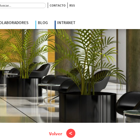
|
|
scar:
CONTACTO
RSS
COLABORADORES
BLOG
INTRANET
Volver