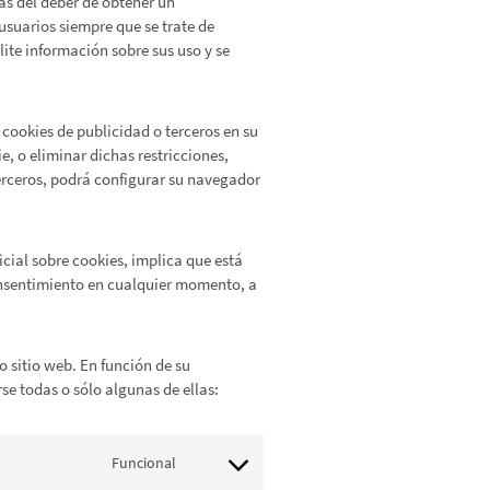
as del deber de obtener un
usuarios siempre que se trate de
lite información sobre sus uso y se
cookies de publicidad o terceros en su
e, o eliminar dichas restricciones,
terceros, podrá configurar su navegador
cial sobre cookies, implica que está
onsentimiento en cualquier momento, a
 sitio web. En función de su
e todas o sólo algunas de ellas:
Funcional
Consent