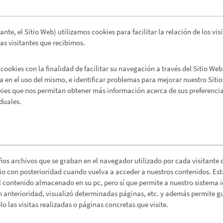
ante, el Sitio Web) utilizamos cookies para facilitar la relación de los vi
las visitantes que recibimos.
okies con la finalidad de facilitar su navegación a través del Sitio Web,
 en el uso del mismo, e identificar problemas para mejorar nuestro Siti
kies que nos permitan obtener más información acerca de sus preferencia
duales.
s archivos que se graban en el navegador utilizado por cada visitante d
rio con posterioridad cuando vuelva a acceder a nuestros contenidos. Est
l contenido almacenado en su pc, pero sí que permite a nuestro sistema i
 anterioridad, visualizó determinadas páginas, etc. y además permite gu
 las visitas realizadas o páginas concretas que visite.