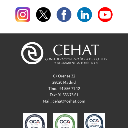
C/ Orense 32
28020 Madrid
Tfno.:
91 556 71 12
Fax:
91 556 73 61
Mail:
cehat@cehat.com