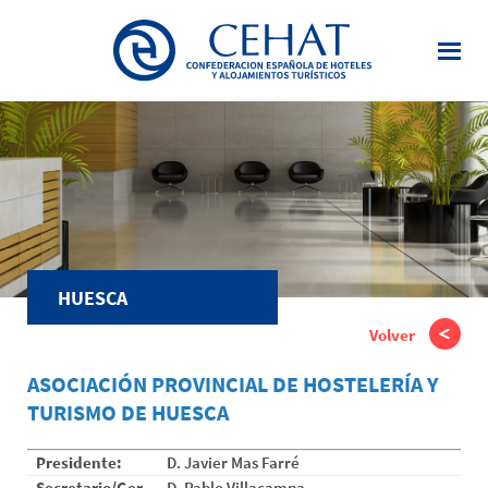
Saltar
al
contenido
principal
HUESCA
Volver
ASOCIACIÓN PROVINCIAL DE HOSTELERÍA Y
TURISMO DE HUESCA
Presidente:
D. Javier Mas Farré
Secretario/Ger
D. Pablo Villacampa