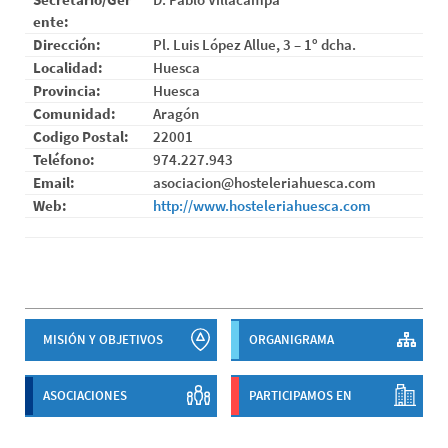
ente:
Dirección:
Pl. Luis López Allue, 3 – 1º dcha.
Localidad:
Huesca
Provincia:
Huesca
Comunidad:
Aragón
Codigo Postal:
22001
Teléfono:
974.227.943
Email:
asociacion@hosteleriahuesca.com
Web:
http://www.hosteleriahuesca.com
MISIÓN Y OBJETIVOS
ORGANIGRAMA
ASOCIACIONES
PARTICIPAMOS EN