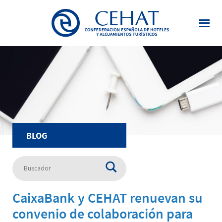
Saltar
al
contenido
principal
BLOG
CaixaBank y CEHAT renuevan su
convenio de colaboración para