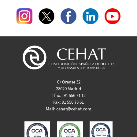
C/ Orense 32
28020 Madrid
Tfno.:
91 556 71 12
Fax:
91 556 73 61
Mail:
cehat@cehat.com