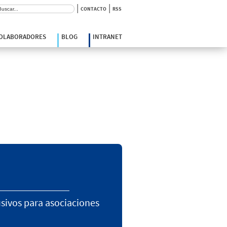
|
|
scar:
CONTACTO
RSS
COLABORADORES
BLOG
INTRANET
usivos para asociaciones