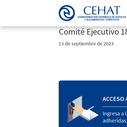
Saltar
Saltar
a
al
la
contenido
navegación
principal
Comité Ejecutivo 1
principal
13 de septiembre de 2023
ACCESO
Ingresa a 
adheridas