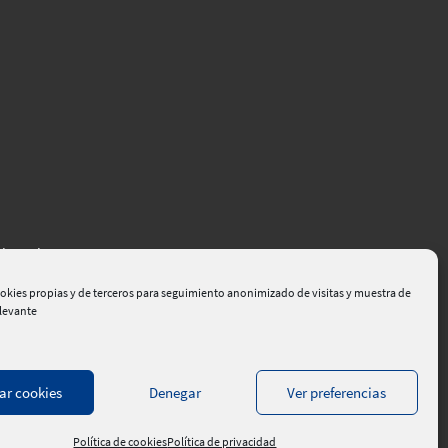
el Empleo
okies propias y de terceros para seguimiento anonimizado de visitas y muestra de
elevante
ar cookies
Denegar
Ver preferencias
dad de la información
|
Contacte
|
rokis
Política de cookies
Política de privacidad