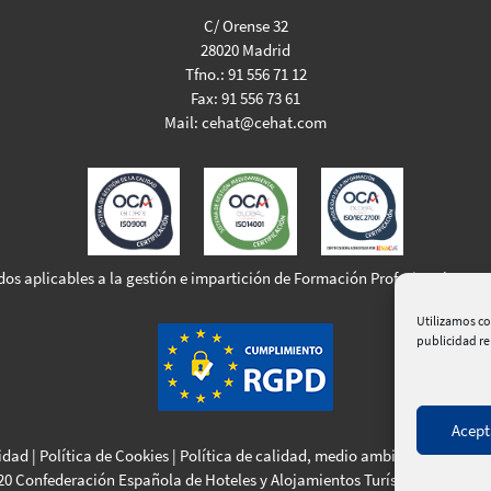
C/ Orense 32
28020 Madrid
Tfno.:
91 556 71 12
Fax:
91 556 73 61
Mail:
cehat@cehat.com
dos aplicables a la gestión e impartición de Formación Profesional para 
Utilizamos co
publicidad r
Acept
cidad
|
Política de Cookies
|
Política de calidad, medio ambiente y seguri
20 Confederación Española de Hoteles y Alojamientos Turísticos | Web:
C