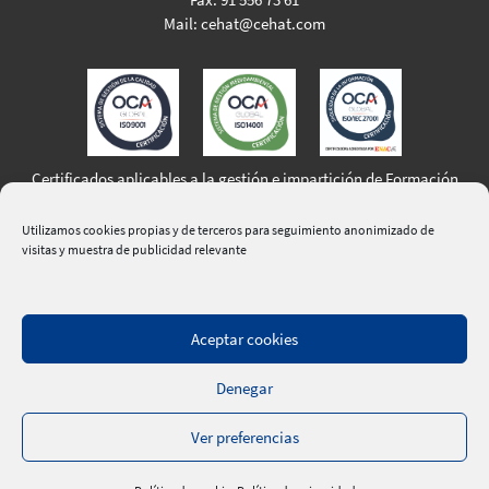
Mail:
cehat@cehat.com
Certificados aplicables a la gestión e impartición de Formación
Profesional para el Empleo
Utilizamos cookies propias y de terceros para seguimiento anonimizado de
visitas y muestra de publicidad relevante
Aceptar cookies
|
Aviso Legal
|
Política de Privacidad
|
Política de Cookies
|
Denegar
Política de calidad, medio ambiente y seguridad de la
información
|
Contacte
|
Ver preferencias
® 2020 Confederación Española de Hoteles y Alojamientos
Turísticos | Web:
Crokis