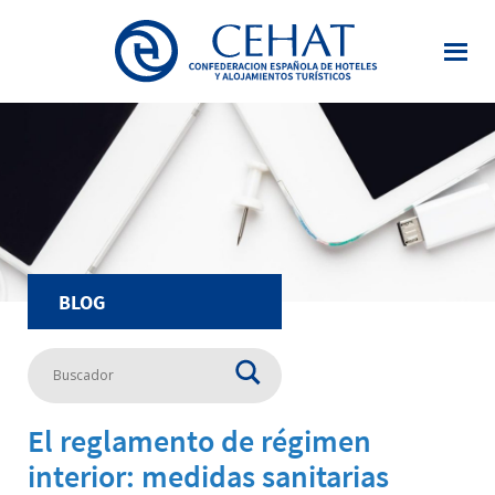
Saltar
al
contenido
principal
BLOG
El reglamento de régimen
interior: medidas sanitarias