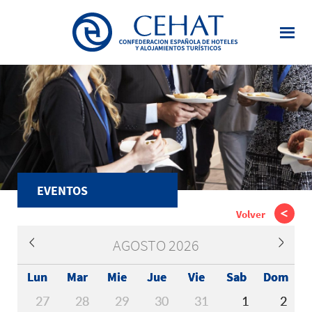
Saltar
al
contenido
principal
EVENTOS
Volver
AGOSTO 2026
Lun
Mar
Mie
Jue
Vie
Sab
Dom
27
28
29
30
31
1
2