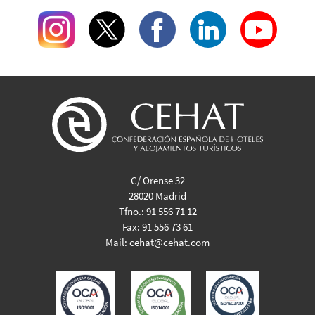
C/ Orense 32
28020 Madrid
Tfno.:
91 556 71 12
Fax:
91 556 73 61
Mail:
cehat@cehat.com