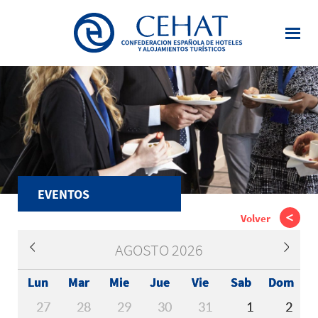
Saltar
al
contenido
principal
EVENTOS
Volver
AGOSTO 2026
Lun
Mar
Mie
Jue
Vie
Sab
Dom
27
28
29
30
31
1
2