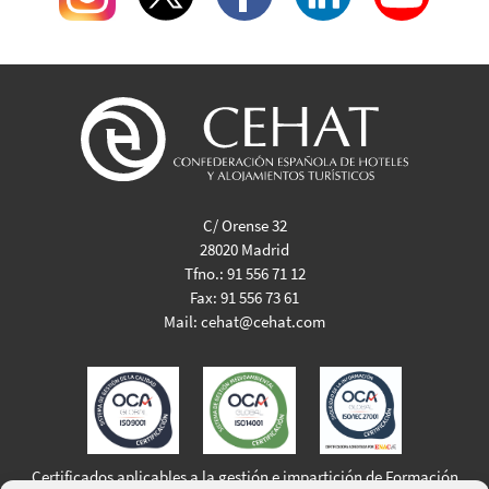
C/ Orense 32
28020 Madrid
Tfno.:
91 556 71 12
Fax:
91 556 73 61
Mail:
cehat@cehat.com
Certificados aplicables a la gestión e impartición de Formación