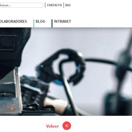
|
|
scar:
CONTACTO
RSS
COLABORADORES
BLOG
INTRANET
Volver