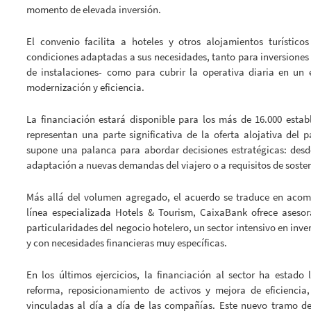
momento de elevada inversión.
El convenio facilita a hoteles y otros alojamientos turístico
condiciones adaptadas a sus necesidades, tanto para inversiones
de instalaciones- como para cubrir la operativa diaria en un
modernización y eficiencia.
La financiación estará disponible para los más de 16.000 esta
representan una parte significativa de la oferta alojativa del 
supone una palanca para abordar decisiones estratégicas: desde
adaptación a nuevas demandas del viajero o a requisitos de sosten
Más allá del volumen agregado, el acuerdo se traduce en acom
línea especializada Hotels & Tourism, CaixaBank ofrece asesor
particularidades del negocio hotelero, un sector intensivo en inve
y con necesidades financieras muy específicas.
En los últimos ejercicios, la financiación al sector ha estado
reforma, reposicionamiento de activos y mejora de eficiencia
vinculadas al día a día de las compañías. Este nuevo tramo de