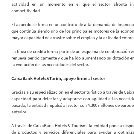
actividad en un momento en el que el sector afronta inv
competitividad.
El acuerdo se firma en un contexto de alta demanda de financiaci
que continúa siendo uno de los principales motores de la econo
mayor capacidad de arrastre sobre el empleo y la actividad empres
La línea de crédito forma parte de un esquema de colaboración 
renueva periódicamente y que ha ido aumentando su dotación en 
la evolución de las necesidades del sector.
CaixaBank Hotels&Turim, apoyo firme al sector
Gracias a su especialización en el sector turístico a través de Ca
capacidad para detectar y adaptarse con agilidad a las necesid
pasado, la entidad impulsó al sector con 4.300 millones de euros 
anterior.
A través de CaixaBank Hotels & Tourism, la entidad pone a dispo
de productos y servicios diferenciales para ayudar a optimiz