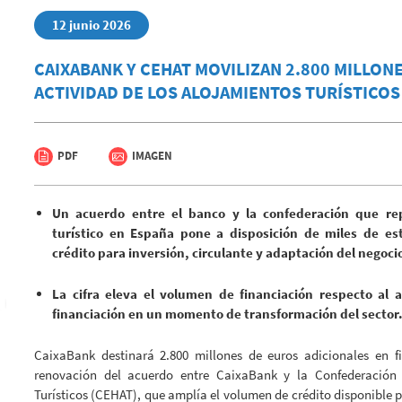
12 junio 2026
CAIXABANK Y CEHAT MOVILIZAN 2.800 MILLONE
ACTIVIDAD DE LOS ALOJAMIENTOS TURÍSTICOS
PDF
IMAGEN
Un acuerdo entre el banco y la confederación que rep
turístico en España pone a disposición de miles de es
crédito para inversión, circulante y adaptación del negoci
La cifra eleva el volumen de financiación respecto al a
financiación en un momento de transformación del sector
CaixaBank destinará 2.800 millones de euros adicionales en fi
renovación del acuerdo entre CaixaBank y la Confederación
Turísticos (CEHAT), que amplía el volumen de crédito disponible 