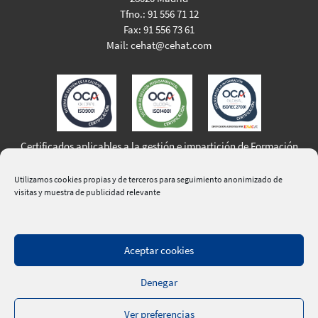
Tfno.:
91 556 71 12
Fax:
91 556 73 61
Mail:
cehat@cehat.com
Certificados aplicables a la gestión e impartición de Formación
Profesional para el Empleo
Utilizamos cookies propias y de terceros para seguimiento anonimizado de
visitas y muestra de publicidad relevante
Aceptar cookies
|
Aviso Legal
|
Política de Privacidad
|
Política de Cookies
|
Denegar
Política de calidad, medio ambiente y seguridad de la
información
|
Contacte
|
Ver preferencias