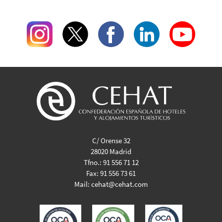
C/ Orense 32
28020 Madrid
Tfno.:
91 556 71 12
Fax:
91 556 73 61
Mail:
cehat@cehat.com