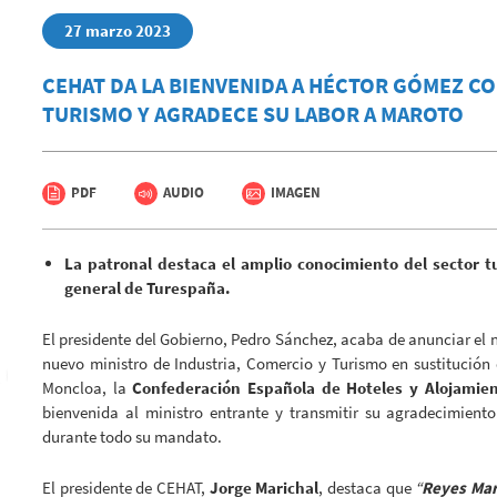
27 marzo 2023
CEHAT DA LA BIENVENIDA A HÉCTOR GÓMEZ C
TURISMO Y AGRADECE SU LABOR A MAROTO
PDF
AUDIO
IMAGEN
La patronal destaca el amplio conocimiento del sector t
general de Turespaña.
El presidente del Gobierno, Pedro Sánchez, acaba de anunciar e
nuevo ministro de Industria, Comercio y Turismo en sustitución 
Moncloa, la
Confederación Española de Hoteles y Alojamient
bienvenida al ministro entrante y transmitir su agradecimien
durante todo su mandato.
El presidente de CEHAT,
Jorge Marichal
, destaca que
“
Reyes Ma