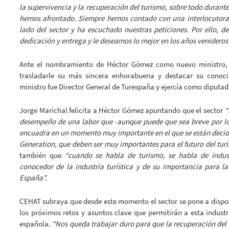
la supervivencia y la recuperación del turismo, sobre todo duran
hemos afrontado. Siempre hemos contado con una interlocutora 
lado del sector y ha escuchado nuestras peticiones. Por ello, 
dedicación y entrega y le deseamos lo mejor en los años venideros”
Ante el nombramiento de Héctor Gómez como nuevo ministro, l
trasladarle su más sincera enhorabuena y destacar su conocim
ministro fue Director General de Turespaña y ejercía como diputa
Jorge Marichal felicita a Héctor Gómez apuntando que el sector
“
desempeño de una labor que -aunque puede que sea breve por l
encuadra en un momento muy importante en el que se están decid
Generation, que deben ser muy importantes para el futuro del turi
también que
“cuando se habla de turismo, se habla de indus
conocedor de la industria turística y de su importancia para l
España”.
CEHAT subraya que desde este momento el sector se pone a dispo
los próximos retos y asuntos clave que permitirán a esta industr
española.
“Nos queda trabajar duro para que la recuperación del 