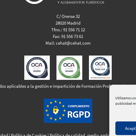
C/ Orense 32
28020 Madrid
Tfno.:
91 556 71 12
Fax:
91 556 73 61
Mail:
cehat@cehat.com
dos aplicables a la gestión e impartición de Formación Profesional para 
Utilizamos co
publicidad r
Acept
cidad
|
Política de Cookies
|
Política de calidad, medio ambiente y seguri