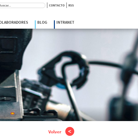
|
|
scar:
CONTACTO
RSS
COLABORADORES
BLOG
INTRANET
Volver