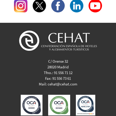
C/ Orense 32
28020 Madrid
Tfno.:
91 556 71 12
Fax:
91 556 73 61
Mail:
cehat@cehat.com