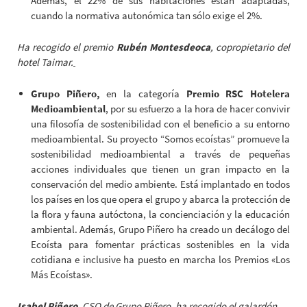
Además, el 22% de sus habitaciones están adaptadas,
cuando la normativa autonómica tan sólo exige el 2%.
Ha recogido el premio
Rubén Montesdeoca
, copropietario del
hotel Taimar.
Grupo Piñero,
en la categoría
Premio RSC Hotelera
Medioambiental
, por su esfuerzo a la hora de hacer convivir
una filosofía de sostenibilidad con el beneficio a su entorno
medioambiental. Su proyecto “Somos ecoístas” promueve la
sostenibilidad medioambiental a través de pequeñas
acciones individuales que tienen un gran impacto en la
conservación del medio ambiente. Está implantado en todos
los países en los que opera el grupo y abarca la protección de
la flora y fauna autóctona, la concienciación y la educación
ambiental. Además, Grupo Piñero ha creado un decálogo del
Ecoísta para fomentar prácticas sostenibles en la vida
cotidiana e inclusive ha puesto en marcha los Premios «Los
Más Ecoístas».
Isabel Piñero
, CSO de Grupo Piñero, ha recogido el galardón.