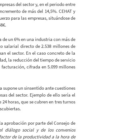
presas del sector y, en el periodo entre
n incremento de más del 14,5%. CEHAT y
uerzo para las empresas, situándose de
48€.
a de un 6% en una industria con más de
 salarial directo de 2.538 millones de
n el sector. En el caso concreto de la
dad, la reducción del tiempo de servicio
facturación, cifrada en 5.099 millones
 supone un sinsentido ante cuestiones
as del sector. Ejemplo de ello sería el
e 24 horas, que se cubren en tres turnos
scubiertas.
 la aprobación por parte del Consejo de
l diálogo social y de los convenios
factor de la productividad a la hora de