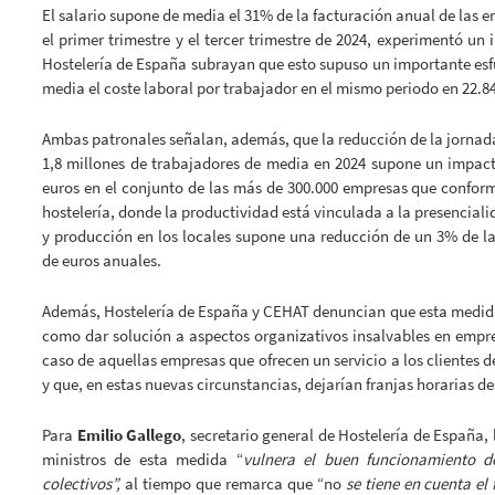
El salario supone de media el 31% de la facturación anual de las em
el primer trimestre y el tercer trimestre de 2024, experimentó u
Hostelería de España subrayan que esto supuso un importante esf
media el coste laboral por trabajador en el mismo periodo en 22.8
Ambas patronales señalan, además, que la reducción de la jornad
1,8 millones de trabajadores de media en 2024 supone un impacto
euros en el conjunto de las más de 300.000 empresas que conforma
hostelería, donde la productividad está vinculada a la presenciali
y producción en los locales supone una reducción de un 3% de la 
de euros anuales.
Además, Hostelería de España y CEHAT denuncian que esta medida
como dar solución a aspectos organizativos insalvables en empres
caso de aquellas empresas que ofrecen un servicio a los clientes d
y que, en estas nuevas circunstancias, dejarían franjas horarias de
Para
Emilio Gallego
, secretario general de Hostelería de España,
ministros de esta medida “
vulnera el buen funcionamiento de
colectivos”,
al tiempo que remarca que “no
se tiene en cuenta el 