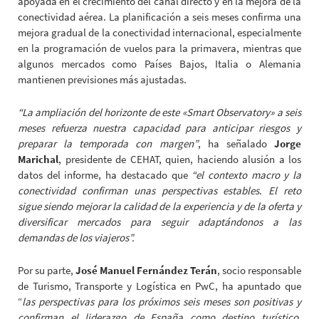
apoyada en el crecimiento del canal directo y en la mejora de la
conectividad aérea. La planificación a seis meses confirma una
mejora gradual de la conectividad internacional, especialmente
en la programación de vuelos para la primavera, mientras que
algunos mercados como Países Bajos, Italia o Alemania
mantienen previsiones más ajustadas.
“La ampliación del horizonte de este «Smart Observatory» a seis
meses refuerza nuestra capacidad para anticipar riesgos y
preparar la temporada con margen”
, ha señalado
Jorge
Marichal
, presidente de CEHAT, quien, haciendo alusión a los
datos del informe, ha destacado que
“el contexto macro y la
conectividad confirman unas perspectivas estables. El reto
sigue siendo mejorar la calidad de la experiencia y de la oferta y
diversificar mercados para seguir adaptándonos a las
demandas de los viajeros”.
Por su parte,
José Manuel Fernández Terán
, socio responsable
de Turismo, Transporte y Logística en PwC, ha apuntado que
“
las perspectivas para los próximos seis meses son positivas y
confirman el liderazgo de España como destino turístico,