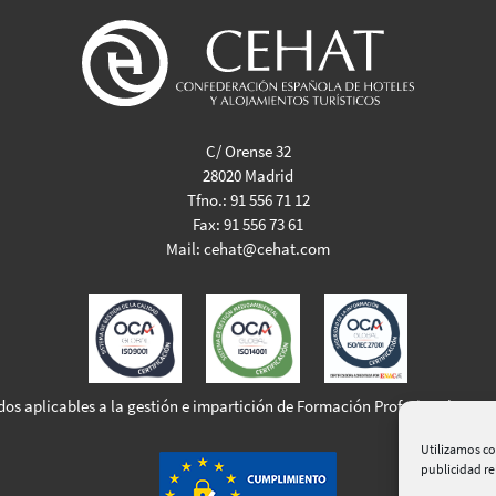
C/ Orense 32
28020 Madrid
Tfno.:
91 556 71 12
Fax:
91 556 73 61
Mail:
cehat@cehat.com
dos aplicables a la gestión e impartición de Formación Profesional para 
Utilizamos co
publicidad r