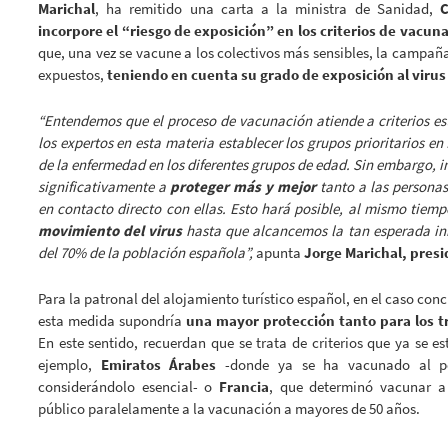
Marichal
, ha remitido una carta a la ministra de Sanidad,
C
incorpore el “riesgo de exposición” en los criterios de vacun
que, una vez se vacune a los colectivos más sensibles, la campañ
expuestos,
teniendo en cuenta su grado de exposición al virus
“Entendemos que el proceso de vacunación atiende a criterios es
los expertos en esta materia establecer los grupos prioritarios en
de la enfermedad en los diferentes grupos de edad. Sin embargo, in
significativamente a
proteger más y mejor
tanto a las persona
en contacto directo con ellas. Esto hará posible, al mismo tiemp
movimiento del virus
hasta que alcancemos la tan esperada i
del 70% de la población española”,
apunta
Jorge Marichal, pres
Para la patronal del alojamiento turístico español, en el caso concr
esta medida supondría
una mayor protección tanto para los t
En este sentido, recuerdan que se trata de criterios que ya se 
ejemplo,
Emiratos Árabes
-donde ya se ha vacunado al per
considerándolo esencial- o
Francia
, que determinó vacunar a
público paralelamente a la vacunación a mayores de 50 años.