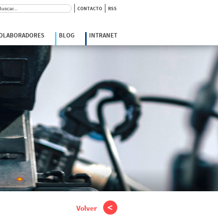
|
|
scar:
CONTACTO
RSS
COLABORADORES
BLOG
INTRANET
Volver