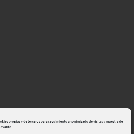
el Empleo
okies propias y de terceros para seguimiento anonimizado de visitas y muestra de
elevante