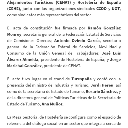
Alojamientos Turísticos (CEHAT)
y
Hostelería de España
(CEHE)
, junto con las organizaciones sindicales
CCOO
y
UGT
,
como sindicatos más representativos del sector.
El acta de constitución fue firmada por
Ramón González
Monroy
, secretario general de la Federación Estatal de Servicios
de Comisiones Obreras;
Antonio Oviedo García
, secretario
general de la Federación Estatal de Servicios, Movilidad y
Consumo de la Unión General de Trabajadores;
José Luis
Álvarez Almeida
, presidente de Hostelería de España; y
Jorge
Marichal González
, presidente de CEHAT.
El acto tuvo lugar en el stand de
Turespaña
y contó con la
presencia del ministro de Industria y Turismo,
Jordi Hereu
, así
como de la secretaria de Estado de Turismo,
Rosario Sánchez
, y
de la directora general de Políticas Turísticas de la Secretaría de
Estado de Turismo,
Ana Muñoz
.
La Mesa Sectorial de Hostelería se configura como el espacio de
referencia del diálogo social en un sector que integra a cerca de