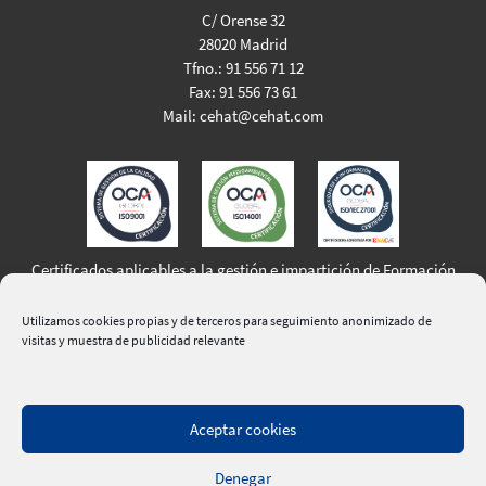
C/ Orense 32
28020 Madrid
Tfno.:
91 556 71 12
Fax:
91 556 73 61
Mail:
cehat@cehat.com
Certificados aplicables a la gestión e impartición de Formación
Profesional para el Empleo
Utilizamos cookies propias y de terceros para seguimiento anonimizado de
visitas y muestra de publicidad relevante
Aceptar cookies
|
Aviso Legal
|
Política de Privacidad
|
Política de Cookies
|
Denegar