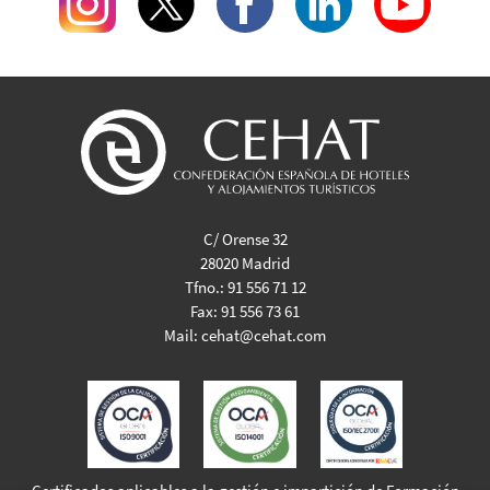
C/ Orense 32
28020 Madrid
Tfno.:
91 556 71 12
Fax:
91 556 73 61
Mail:
cehat@cehat.com