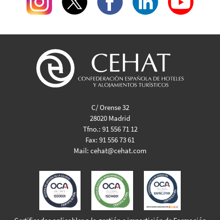
C/ Orense 32
28020 Madrid
Tfno.:
91 556 71 12
Fax:
91 556 73 61
Mail:
cehat@cehat.com