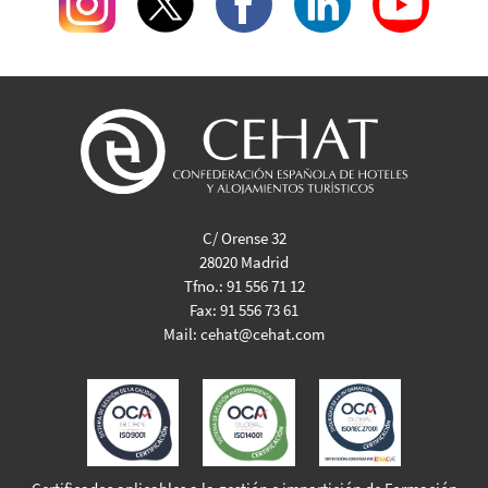
C/ Orense 32
28020 Madrid
Tfno.:
91 556 71 12
Fax:
91 556 73 61
Mail:
cehat@cehat.com