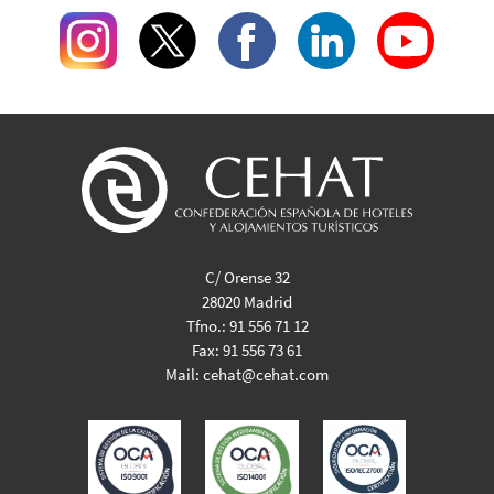
C/ Orense 32
28020 Madrid
Tfno.:
91 556 71 12
Fax:
91 556 73 61
Mail:
cehat@cehat.com