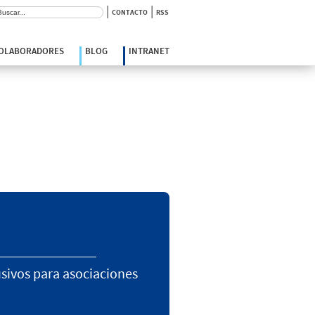
|
|
scar:
CONTACTO
RSS
COLABORADORES
BLOG
INTRANET
usivos para asociaciones