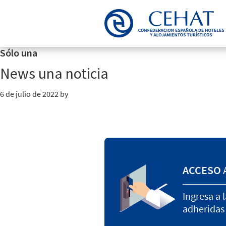
Saltar
Saltar
a
al
la
contenido
navegación
principal
Sólo una
principal
News una noticia
6 de julio de 2022
by
ACCESO
Ingresa a 
adheridas