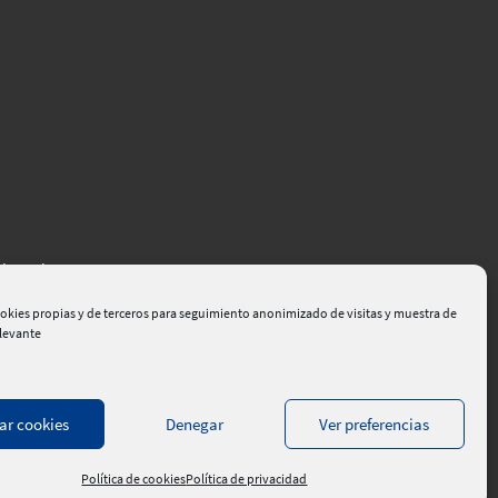
el Empleo
okies propias y de terceros para seguimiento anonimizado de visitas y muestra de
elevante
ar cookies
Denegar
Ver preferencias
dad de la información
|
Contacte
|
rokis
Política de cookies
Política de privacidad