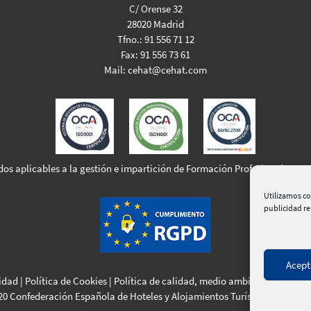
C/ Orense 32
28020 Madrid
Tfno.:
91 556 71 12
Fax:
91 556 73 61
Mail:
cehat@cehat.com
dos aplicables a la gestión e impartición de Formación Profesional para 
Utilizamos co
publicidad r
Acept
cidad
|
Política de Cookies
|
Política de calidad, medio ambiente y seguri
20 Confederación Española de Hoteles y Alojamientos Turísticos | Web:
C