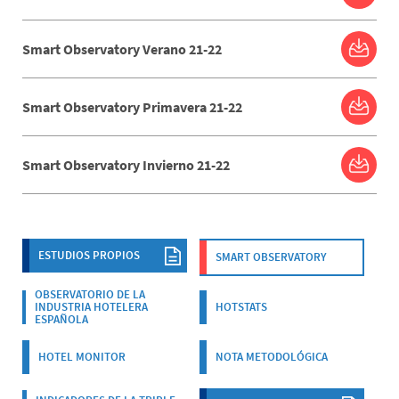
Smart Observatory Verano 21-22
Smart Observatory Primavera 21-22
Smart Observatory Invierno 21-22
Barra
ESTUDIOS PROPIOS
SMART OBSERVATORY
lateral
principal
OBSERVATORIO DE LA
INDUSTRIA HOTELERA
HOTSTATS
ESPAÑOLA
HOTEL MONITOR
NOTA METODOLÓGICA