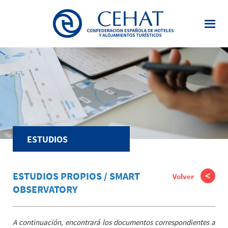
Saltar
Saltar
al
a
contenido
la
principal
barra
lateral
principal
ESTUDIOS
ESTUDIOS PROPIOS / SMART
Volver
OBSERVATORY
A continuación, encontrará los documentos correspondientes a