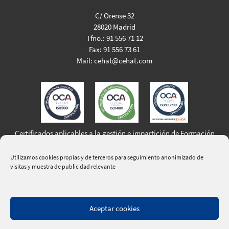
C/ Orense 32
28020 Madrid
Tfno.:
91 556 71 12
Fax:
91 556 73 61
Mail:
cehat@cehat.com
Certificados aplicables a la gestión e impartición de Formación
Profesional para el Empleo
Utilizamos cookies propias y de terceros para seguimiento anonimizado de
visitas y muestra de publicidad relevante
Aceptar cookies
|
Aviso Legal
|
Política de Privacidad
|
Política de Cookies
|